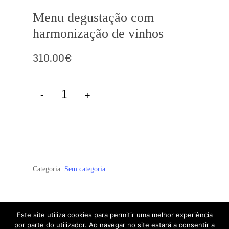
Menu degustação com
harmonização de vinhos
310.00
€
Adicionar
Categoria:
Sem categoria
Subtotal:
0.00
€
Este site utiliza cookies para permitir uma melhor experiência
Produtos Relacionados
por parte do utilizador. Ao navegar no site estará a consentir a