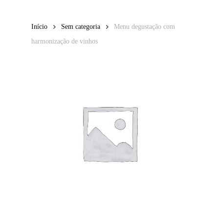
Salta
para
Fecha
Início
Sem categoria
Menu degustação com
o
o
carrinho
harmonização de vinhos
conteúdo
principal
Voltar À Loja