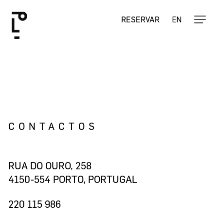
Salta
para
EN
RESERVAR
Fecha
o
o
carrinho
conteúdo
principal
CONTACTOS
RUA DO OURO, 258
4150-554 PORTO, PORTUGAL
Voltar À Loja
220 115 986