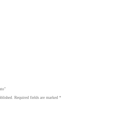
Go To Shop
uto”
ublished.
Required fields are marked
*