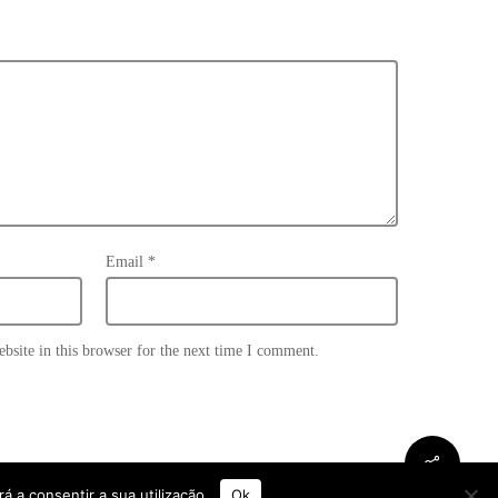
Email
*
site in this browser for the next time I comment.
0.00
€
View Cart
á a consentir a sua utilização.
Ok