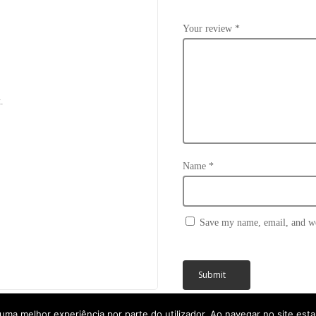
Your review
*
.
Name
*
Save my name, email, and web
Subtotal:
r uma melhor experiência por parte do utilizador. Ao navegar no site estar