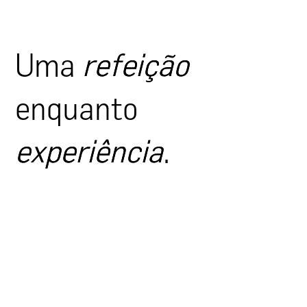
Uma
Uma
Uma
refeição
refeição
refeição
enquanto
enquanto
enquanto
experiência
experiência
experiência
.
.
.