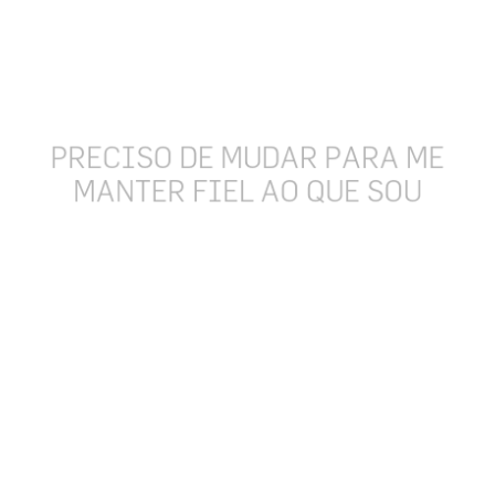
P
R
E
C
I
S
O
D
E
M
U
D
A
R
P
A
R
A
M
E
M
A
N
T
E
R
F
I
E
L
A
O
Q
U
E
S
O
U