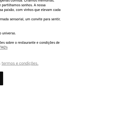
 apenas comida. Criamos memórias,
Voltar À Loja
e partilhamos sonhos. A nossa
essa paixão, com vinhos que elevam cada
rnada sensorial, um convite para sentir,
 universo.
es sobre o restaurante e condições de
FAQ’s
s
termos e condições.
0.00
€