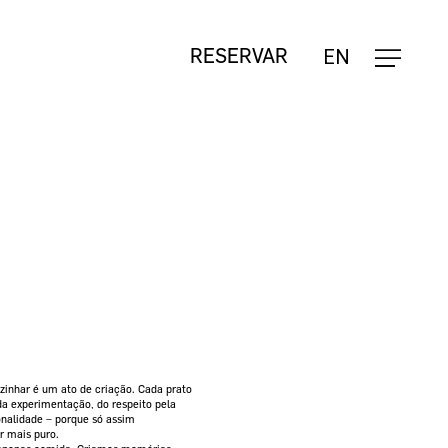
Fecha
EN
RESERVAR
o
carrinho
inhar é um ato de criação. Cada prato
da experimentação, do respeito pela
onalidade – porque só assim
r mais puro.