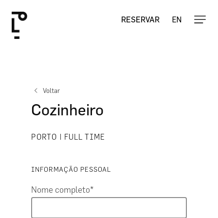
Salta
para
EN
RESERVAR
Fecha
o
o
carrinho
conteúdo
principal
Voltar
Cozinheiro
PORTO | FULL TIME
INFORMAÇÃO PESSOAL
Nome completo*